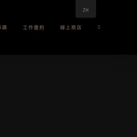
ZH
事蹟
工作邀約
線上商店