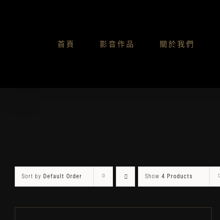
Skip
to
content
首頁
影音作品
關於我們
Sort by
Default Order
Show
4 Products